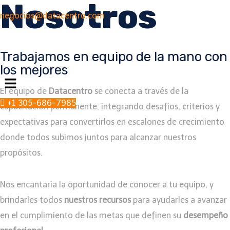
Nosotros
Saltar
negocios@datacentro.com
al
contenido
Trabajamos en equipo de la mano con
los mejores
Menú
El equipo de
Datacentro
se conecta a través de la
+1 305-686-7985
capacitación permanente, integrando desafíos, criterios y
expectativas para convertirlos en escalones de crecimiento
donde todos subimos juntos para alcanzar nuestros
propósitos.
Nos encantaría la oportunidad de conocer a tu equipo, y
brindarles todos
nuestros recursos
para ayudarles a avanzar
en el cumplimiento de las metas que definen su
desempeño